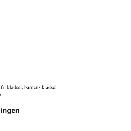
lfri klädsel, barnens klädsel
rt
ningen