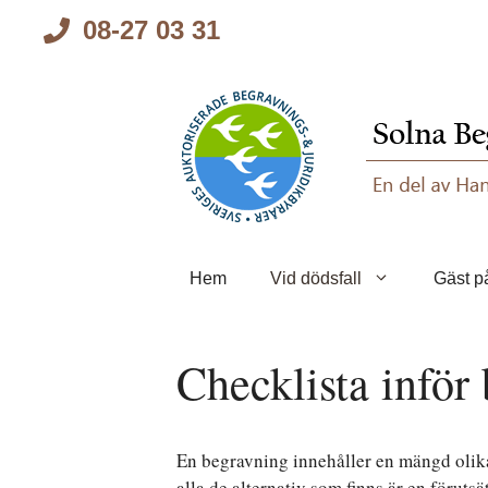
Hoppa
08-27 03 31
till
innehåll
Hem
Vid dödsfall
Gäst p
Checklista inför
En begravning innehåller en mängd olik
alla de alternativ som finns är en föruts