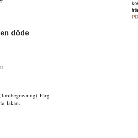
er
kos
fr
PD
den döde
et
 (Jordbegravning). Färg.
de, lakan.