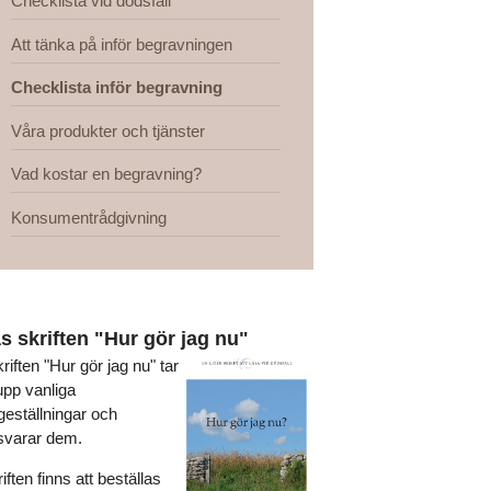
Checklista vid dödsfall
Att tänka på inför begravningen
Checklista inför begravning
Våra produkter och tjänster
Vad kostar en begravning?
Konsumentrådgivning
s skriften "Hur gör jag nu"
kriften "Hur gör jag nu" tar
upp vanliga
geställningar och
svarar dem.
iften finns att beställas