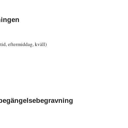
ningen
id, eftermiddag, kväll)
dbegängelsebegravning