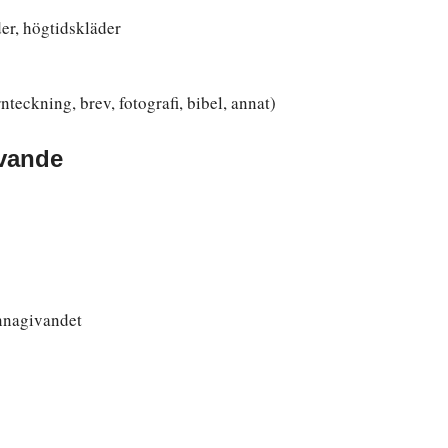
er, högtidskläder
teckning, brev, fotografi, bibel, annat)
vande
ännagivandet