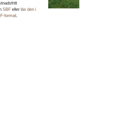
tnadsfritt
ån
SBF
eller
läs den i
F-format
.