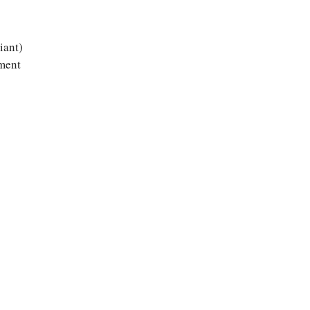
iant)
ument