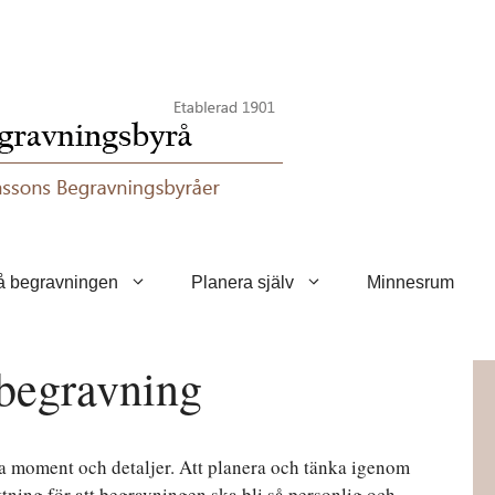
å begravningen
Planera själv
Minnesrum
 begravning
a moment och detaljer. Att planera och tänka igenom
ättning för att begravningen ska bli så personlig och