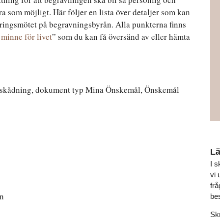
a som möjligt. Här följer en lista över detaljer som kan
eringsmötet på begravningsbyrån. Alla punkterna finns
minne för livet
” som du kan få översänd av eller hämta
skådning, dokument typ Mina Önskemål, Önskemål
Lä
I s
vi 
frå
en
be
Skr