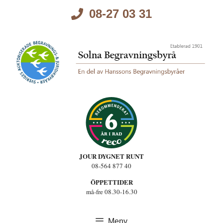
Hoppa
08-27 03 31
till
innehåll
JOUR DYGNET RUNT
08-564 877 40
ÖPPETTIDER
må-fre 08.30-16.30
Meny